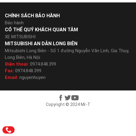
CHÍNH SÁCH BẢO HÀNH
Bảo hành
CÓ THỂ QUÝ KHÁCH QUAN TÂM
XE MITSUBISHI
MITSUBISHI AN DÂN LONG BIÊN
Mitsubishi Long Biên - Số 1 đường Nguyễn Văn Linh, Gia Thụy,
Long Biên, Hà Nội
Điện thoại:
0974.848.399
Fax:
0974.848.399
Email:
nguyenhuyen
Copyright © 2024 Mr-T