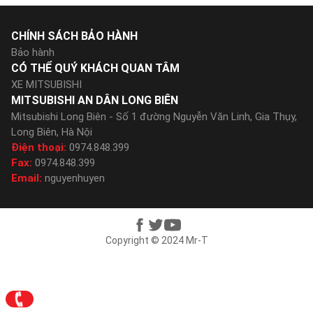
CHÍNH SÁCH BẢO HÀNH
Bảo hành
CÓ THỂ QUÝ KHÁCH QUAN TÂM
XE MITSUBISHI
MITSUBISHI AN DÂN LONG BIÊN
Mitsubishi Long Biên - Số 1 đường Nguyễn Văn Linh, Gia Thụy,
Long Biên, Hà Nội
Điện thoại:
0974.848.399
Fax:
0974.848.399
Email:
nguyenhuyen
Copyright © 2024 Mr-T