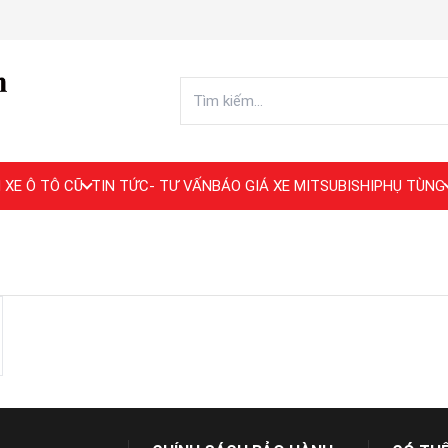
 XE Ô TÔ CŨ
TIN TỨC- TƯ VẤN
BÁO GIÁ XE MITSUBISHI
PHỤ TÙNG