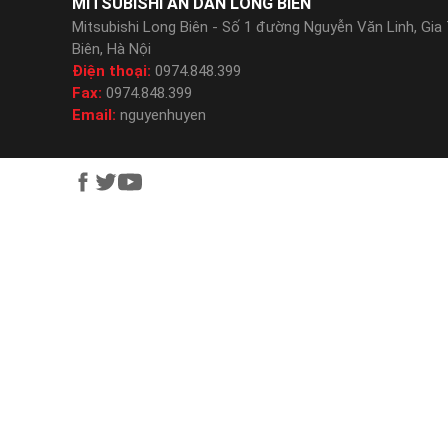
MITSUBISHI AN DÂN LONG BIÊN
Mitsubishi Long Biên - Số 1 đường Nguyễn Văn Linh, Gia
Biên, Hà Nội
Điện thoại:
0974.848.399
Fax:
0974.848.399
Email:
nguyenhuyen