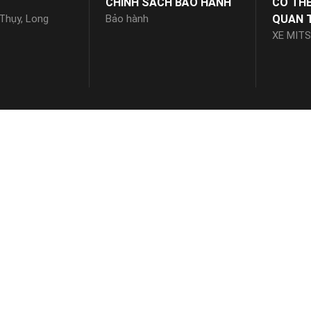
CHÍNH SÁCH BẢO HÀNH
CÓ TH
 Thụy, Long
Bảo hành
QUAN 
XE MITS