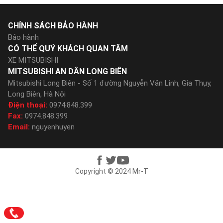
CHÍNH SÁCH BẢO HÀNH
Bảo hành
CÓ THỂ QUÝ KHÁCH QUAN TÂM
XE MITSUBISHI
MITSUBISHI AN DÂN LONG BIÊN
Mitsubishi Long Biên - Số 1 đường Nguyễn Văn Linh, Gia Thụy,
Long Biên, Hà Nội
Điện thoại:
0974.848.399
Fax:
0974.848.399
Email:
nguyenhuyen
Copyright © 2024 Mr-T