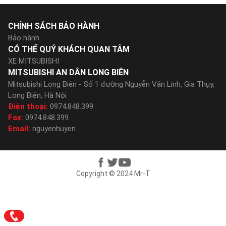
CHÍNH SÁCH BẢO HÀNH
Bảo hành
CÓ THỂ QUÝ KHÁCH QUAN TÂM
XE MITSUBISHI
MITSUBISHI AN DÂN LONG BIÊN
Mitsubishi Long Biên - Số 1 đường Nguyễn Văn Linh, Gia Thụy,
Long Biên, Hà Nội
Điện thoại:
0974.848.399
Fax:
0974.848.399
Email:
nguyenhuyen
Copyright © 2024 Mr-T