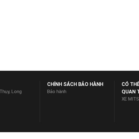
CHÍNH SÁCH BẢO HÀNH
CÓ TH
 Thụy, Long
Bảo hành
QUAN 
XE MITS