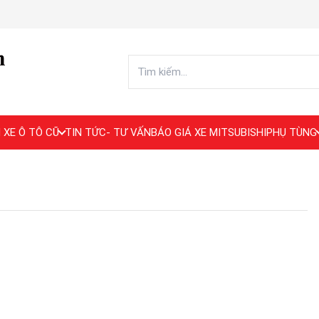
 XE Ô TÔ CŨ
TIN TỨC- TƯ VẤN
BÁO GIÁ XE MITSUBISHI
PHỤ TÙNG