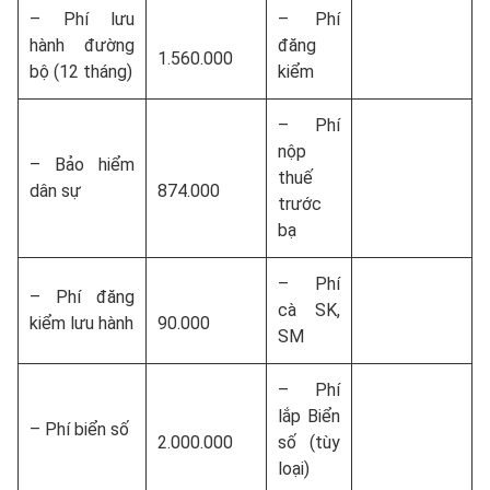
– Phí lưu
– Phí
hành đường
đăng
1.560.000
bộ (12 tháng)
kiểm
– Phí
nộp
– Bảo hiểm
thuế
dân sự
874.000
trước
bạ
– Phí
– Phí đăng
cà SK,
kiểm lưu hành
90.000
SM
– Phí
lắp Biển
– Phí biển số
2.000.000
số (tùy
loại)