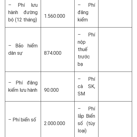
– Phí lưu
– Phí
hành đường
đăng
1.560.000
bộ (12 tháng)
kiểm
– Phí
nộp
– Bảo hiểm
thuế
dân sự
874.000
trước
bạ
– Phí
– Phí đăng
cà SK,
kiểm lưu hành
90.000
SM
– Phí
lắp Biển
– Phí biển số
2.000.000
số (tùy
loại)