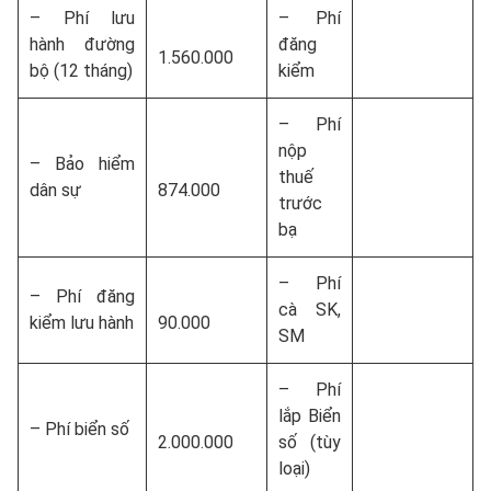
– Phí lưu
– Phí
hành đường
đăng
1.560.000
bộ (12 tháng)
kiểm
– Phí
nộp
– Bảo hiểm
thuế
dân sự
874.000
trước
bạ
– Phí
– Phí đăng
cà SK,
kiểm lưu hành
90.000
SM
– Phí
lắp Biển
– Phí biển số
2.000.000
số (tùy
loại)