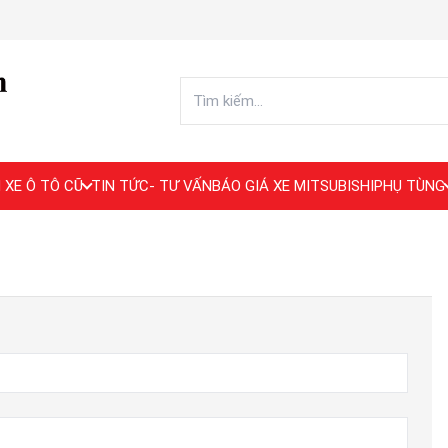
 XE Ô TÔ CŨ
TIN TỨC- TƯ VẤN
BÁO GIÁ XE MITSUBISHI
PHỤ TÙNG