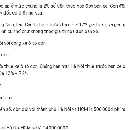
ược áp ở mức chung là 2% số tiền theo hoá đơn bán xe. Còn đối
y đổi, cụ thể như sau :
 Ninh, Lào Cai thì thuế trước bạ sẽ là 12% giá trị xe, và giá trị
nh cụ thể chứ không theo giá trị hoá đơn bán xe.
i với dòng xe ô tô con.
 con.
0% thuế xe ô tô con. Chẳng hạn như Hà Nội thuế trước bạn xe ô
của 12% = 7.2%.
?
hư sau:
 biển số, còn đối với thành phố Hà Nội và HCM là 500.000đ phí ra
0đ và Hà Nội,HCM sẽ là 14.000.000đ.