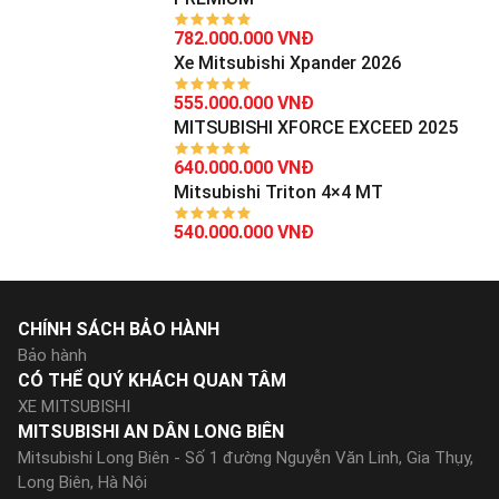
782.000.000 VNĐ
Xe Mitsubishi Xpander 2026
555.000.000 VNĐ
MITSUBISHI XFORCE EXCEED 2025
640.000.000 VNĐ
Mitsubishi Triton 4×4 MT
540.000.000 VNĐ
CHÍNH SÁCH BẢO HÀNH
Bảo hành
CÓ THỂ QUÝ KHÁCH QUAN TÂM
XE MITSUBISHI
MITSUBISHI AN DÂN LONG BIÊN
Mitsubishi Long Biên - Số 1 đường Nguyễn Văn Linh, Gia Thụy,
Long Biên, Hà Nội