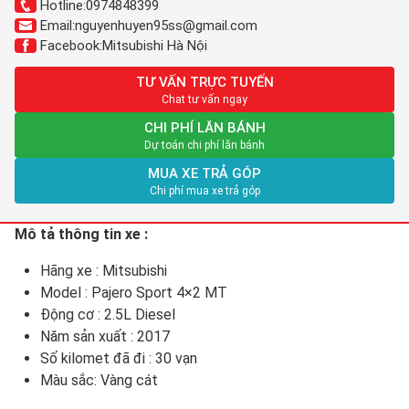
Hotline:
0974848399
Email:
nguyenhuyen95ss@gmail.com
Facebook:
Mitsubishi Hà Nội
TƯ VẤN TRỰC TUYẾN
Chat tư vấn ngay
CHI PHÍ LĂN BÁNH
Dự toán chi phí lăn bánh
MUA XE TRẢ GÓP
Chi phí mua xe trả góp
Mô tả thông tin xe :
Hãng xe : Mitsubishi
Model : Pajero Sport 4×2 MT
Động cơ : 2.5L Diesel
Năm sản xuất : 2017
Số kilomet đã đi : 30 vạn
Màu sắc: Vàng cát